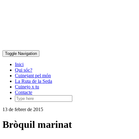
Skip
to
content
Toggle Navigation
Inici
Qui sóc?
Cuinejant pel món
La Ruta de la Seda
Cuinejo x tu
Contacte
13 de febrer de 2015
Bròquil marinat